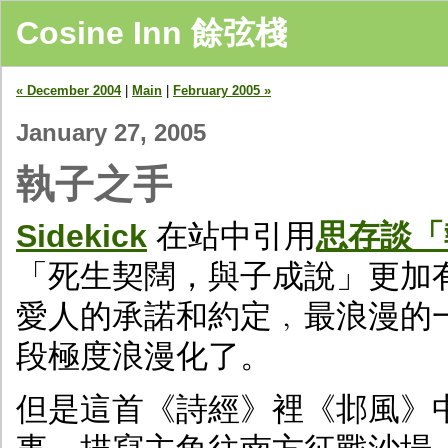
Cosine Inn 餘弦棧
« December 2004
|
Main
|
February 2005 »
January 27, 2005
執子之手
Sidekick
在站中引用
思存談「
「死生契闊，與子成說」更加
愛人的承諾和約定﹐最浪漫的
段極度浪漫化了。
但是這首《詩經》裡《邶風》