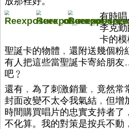
放那裡好。
有時唱
李克勤
卡的模
聖誕卡的物體﹐還附送幾個粉
有人把這些當聖誕卡寄給朋友
吧﹖
還有﹐為了刺激銷量﹐竟然常
封面改變不太令我氣結﹐但增
時間購買唱片的忠實支持者了
不化算。我的對策是按兵不動