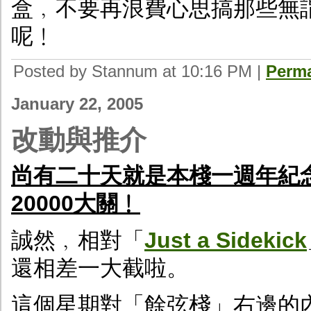
盒﹐不要再浪費心思搞那些無
呢﹗
Posted by Stannum at 10:16 PM
|
Perma
January 22, 2005
改動與推介
尚有二十天就是本棧一週年紀念
20000大關﹗
誠然﹐相對「
Just a Sidekick
還相差一大截啦。
這個星期對「餘弦棧」右邊的