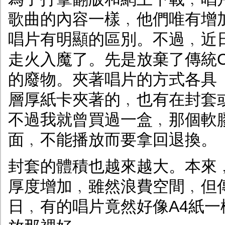
歌曲的內容一樣﹐他們唯有增
唱片有明顯的區別。不過﹐近
走火入魔了。先是放棄了傳統C
的廢物。夾著唱片的方式各具
層厚紙卡夾著的﹐也有在封套
不過我就曾買過一盒﹐那個軟
面﹐不能播放而要拿回退換。
封套的體積也越來越大。本來
厚度增加﹐雖然浪費空間﹐但
日﹐有的唱片竟然好像A4紙