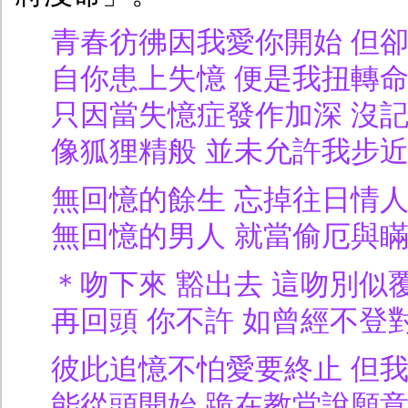
青春彷彿因我愛你開始 但
自你患上失憶 便是我扭轉
只因當失憶症發作加深 沒
像狐狸精般 並未允許我步
無回憶的餘生 忘掉往日情
無回憶的男人 就當偷厄與瞞
＊吻下來 豁出去 這吻別似
再回頭 你不許 如曾經不登
彼此追憶不怕愛要終止 但
能從頭開始 跪在教堂說願