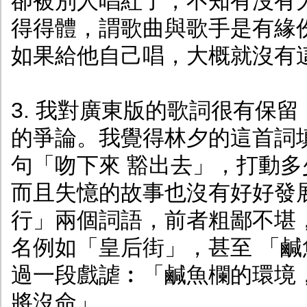
卻被別人唱紅了，不知有沒有
得得體，謂歌曲與歌手是有緣
如果給他自己唱，大概就沒有
3. 我對廣東版的歌詞很有保
的爭論。我覺得林夕的這首詞
句「吻下來 豁出去」，打動
而且失憶的故事也沒有好好發
行」兩個詞語，前者粗鄙不堪
名例如「皇后街」，甚至 「鹹魚
過一段戲謔︰「鹹魚欄的環境
將沒命」。