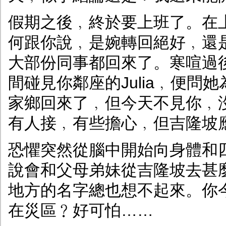
假期之後﹐終於要上班了。在
何跟你說﹐是婉轉回絕好﹐還
大部份同事都回來了。寒喧過
間碰見你鄰座的Julia﹐便
家鄉回來了﹐但今天不見你﹐
有人接﹐有些擔心﹐但吉隆坡
恐懼突然從腦中開始向身體和
說會和父母弟妹從吉隆坡去甚
地方的名字總也想不起來。你
在災區﹖好可怕……