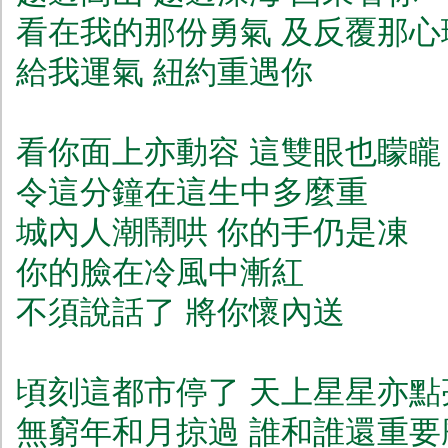
看在我的那份勇氣 及反覆那心
給我運氣 紐約重遇你
看你面上亦動容 這雙眼也矇矓
令這分鐘在這生中多麼重
城內人潮鬧哄 你的手仍是凍
你的臉在冷風中漸紅
不須說話了 將你懷內送
頃刻這都市停了 天上星星亦點
無窮年和月掠過 誰和誰還重要