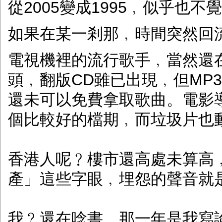
從2005變成1995﹐似乎也
如果在某一剎那﹐時間突然回
電視機裡的流行歌手﹐當然還
頭﹐翻版CD雖已出現﹐但MP
還未可以免費拿取歌曲。電影
個比較好的檔期﹐而垃圾片也
香港人呢﹖樓市還高處未算高
產」這些字眼﹐埋怨的聲音就
我﹖還在唸書﹐那一年是我寫