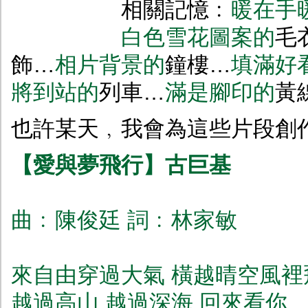
相關記憶﹕
暖在手
白色雪花圖案的
毛
飾…
相片背景的
鐘樓…
填滿好
將到站的
列車…
滿是腳印的
黃
也許某天﹐我會為這些片段創
【愛與夢飛行】古巨基
曲﹕陳俊廷 詞﹕林家敏
來自由穿過大氣 橫越晴空風裡
越過高山 越過深海 回來看你