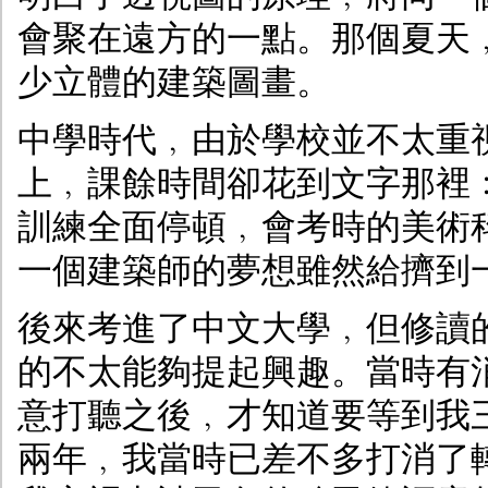
會聚在遠方的一點。那個夏天
少立體的建築圖畫。
中學時代﹐由於學校並不太重
上﹐課餘時間卻花到文字那裡
訓練全面停頓﹐會考時的美術
一個建築師的夢想雖然給擠到
後來考進了中文大學﹐但修讀
的不太能夠提起興趣。當時有
意打聽之後﹐才知道要等到我
兩年﹐我當時已差不多打消了