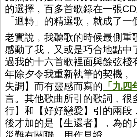
的選擇﹐百多首歌錄在一張CD
「迴轉」的精選歌﹐就成了一個個的m
老實說﹐我聽歌的時候最側重
感動了我﹐又或是巧合地點中
過我的十六首歌裡面與餘弦棧
年除夕令我重新執筆的契機﹐
失調】而有靈感而寫的
「九四
言。其他歌曲所引的歌詞﹐很
行】和【好好戀愛】引的兩段
後才加的是【生還者】﹐為的
災難有關聯﹐用作見證。