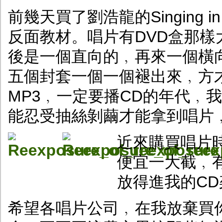
前幾天買了劉浩龍的Singing i
反面教材。唱片有DVD盒那
後是一個直向的﹐再來一個橫
五個封套一個一個褪出來﹐方
MP3﹐一定要播CD的年代﹐
能忍受抽絲剝繭才能拿到唱片
近來購買唱片
便宜一大截﹐
放得進我的C
希望各唱片公司﹐在我放棄買