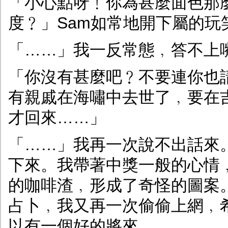
「小心點呀﹗你為甚麼面色那
度﹖」Sam如常地開下屬的玩
「……」我一反常態﹐答不上
「你沒有甚麼吧﹖不要連你也請
有親戚在海嘯中去世了﹐要在
才回來……」
「……」我再一次說不出話來
下來。我帶著中獎一般的心情
的咖啡渣﹐形成了奇怪的圖案
占卜﹐我又再一次偷偷上網﹐
以有一個好的將來。