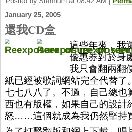
Posted by Stannum at 08:42 AM
|
Perma
January 25, 2005
還我CD盒
這些年來﹐我
優惠券對於身
我只會翻兩翻
紙已經被歌詞網站完全代替了
七七八八了。不過﹐自己總也
西也有版權﹐如果自己的設計
怒……這個就成為我仍然堅持
為了打擊翻版和網上下載﹐唱