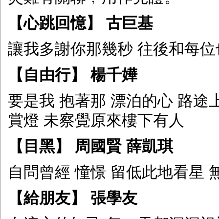
【心跳回憶】 古巨基
讓我多謝你那幾秒 往後和每位
【自由行】 楊千嬅
要是我 抱著那 漂泊的心 路途
賞燈 未察覺原來樓下有人
【目黑】 周國賢 薛凱琪
自問曾經 憧憬 留低此地看星 
【給朋友】 張學友