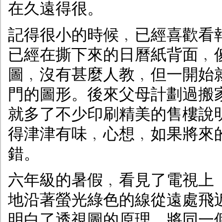
在久遠得很。
記得很小的時候﹐已經喜歡看
已經在撕下來的日曆紙背面﹐
圖﹐沒有甚麼人教﹐但一開始
門的圖形。後來父母計劃過搬
就多了不少印刷精美的售樓說
得津津有味﹐心想﹐如果將來
錯。
六年級的暑假﹐看見了電視上
地沿著螢光綠色的線從遠處飛
明白了透視圖的原理﹐將同一