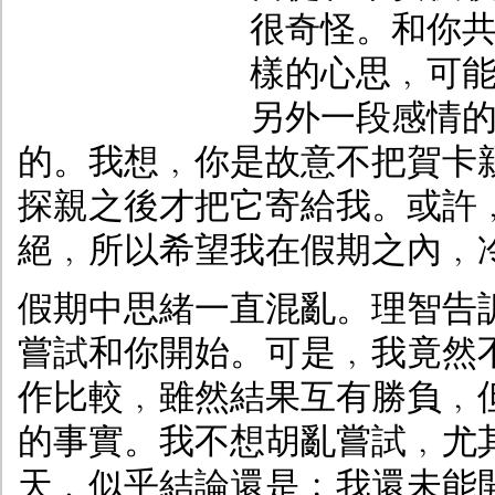
很奇怪。和你
樣的心思﹐可
另外一段感情
的。我想﹐你是故意不把賀卡
探親之後才把它寄給我。或許
絕﹐所以希望我在假期之內﹐
假期中思緒一直混亂。理智告
嘗試和你開始。可是﹐我竟然
作比較﹐雖然結果互有勝負﹐
的事實。我不想胡亂嘗試﹐尤
天﹐似乎結論還是﹕我還未能