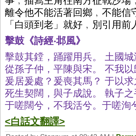
事﹐描寫主角往南方征戰沙場
離令他不能活著回鄉﹐不能信
「白頭到老」就好﹐別引用前
擊鼓《詩經‧邶風》
擊鼓其鏜，踊躍用兵。 土國
從孫子仲，平陳與宋。 不我
爰居爰處？爰喪其馬？ 于以
死生契闊，與子成說。 執子
于嗟闊兮，不我活兮。于嗟洵
<白話文翻譯>