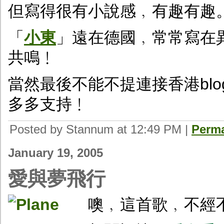
但寫得很有小說感﹐有趣有趣
「
小東
」遠在德國﹐常常寫在
共鳴﹗
當然最後不能不提連接香港blo
多多支持﹗
Posted by Stannum at 12:49 PM
|
Perma
January 19, 2005
愛與夢飛行
噢﹐這首歌﹐不經