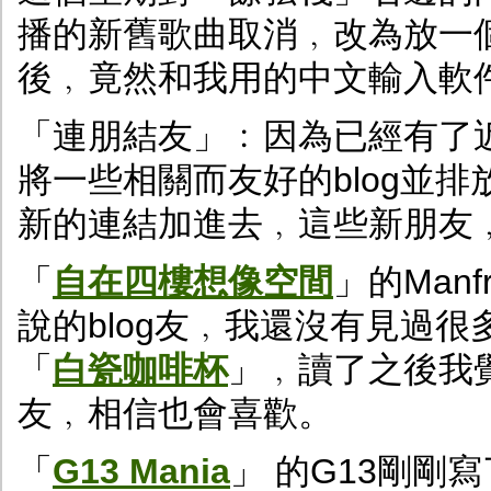
播的新舊歌曲取消﹐改為放一個播M
後﹐竟然和我用的中文輸入軟
「連朋結友」﹕因為已經有了
將一些相關而友好的blog並
新的連結加進去﹐這些新朋友
「
自在四樓想像空間
」的Man
說的blog友﹐我還沒有見過
「
白瓷咖啡杯
」﹐讀了之後我
友﹐相信也會喜歡。
「
G13 Mania
」 的G13剛剛