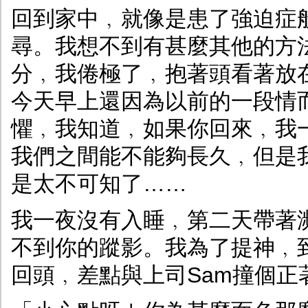
回到家中﹐就像是患了強迫症
尋。我想不到有甚麼其他的方
分﹐我倦極了﹐抱著頭看著放
今天早上還因為以前的一段情
懼﹐我知道﹐如果你回來﹐我
我們之間能不能夠長久﹐但是
是太不可知了……
我一夜沒有入睡﹐第二天帶著
不到你的蹤影。我為了提神﹐
回頭﹐差點與上司Sam撞個正