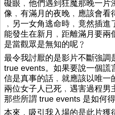
礙眼﹐他們遇到狂魔那晚一片
像﹐有滿月的夜晚﹐應該會看
﹐另一女角逃命時﹐竟然插進
能發生在新月﹐距離滿月要兩
是當觀眾是無知的呢﹖
最令我討厭的是影片不斷強調是真
true events。如果要說
信是真事的話﹐就應該以唯一
兩位女子人已死﹐遇害過程男
那些所謂 true events 
本來﹐吸引我入場的是此片獲