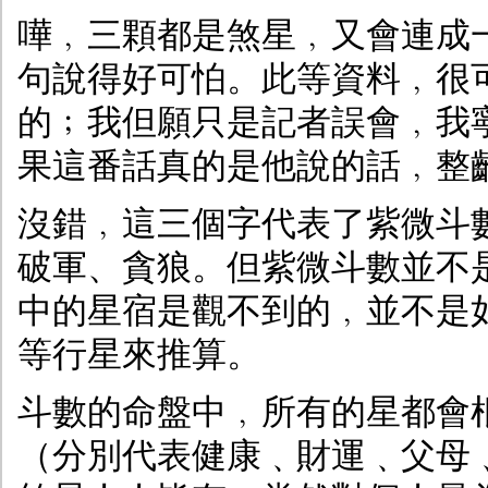
嘩﹐三顆都是煞星﹐又會連成
句說得好可怕。此等資料﹐很
的﹔我但願只是記者誤會﹐我
果這番話真的是他說的話﹐整
沒錯﹐這三個字代表了紫微斗
破軍、貪狼。但紫微斗數並不
中的星宿是觀不到的﹐並不是
等行星來推算。
斗數的命盤中﹐所有的星都會
（分別代表健康﹑財運﹑父母