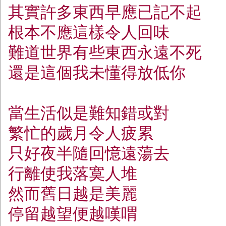
其實許多東西早應已記不起
根本不應這樣令人回味
難道世界有些東西永遠不死
還是這個我未懂得放低你
當生活似是難知錯或對
繁忙的歲月令人疲累
只好夜半隨回憶遠蕩去
行離使我落寞人堆
然而舊日越是美麗
停留越望便越嘆喟