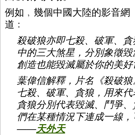
例如﹐幾個中國大陸的影音網
道﹕
殺破狼亦即七殺、破軍、貪狼
中的三大煞星，分別象徵毀
創造也能毀滅屬於你的美好
葉偉信解釋，片名《殺破狼
七殺、破軍、貪狼，用來代
貪狼分別代表毀滅、鬥爭、
們在某種情況下連成一線，
——
天外天