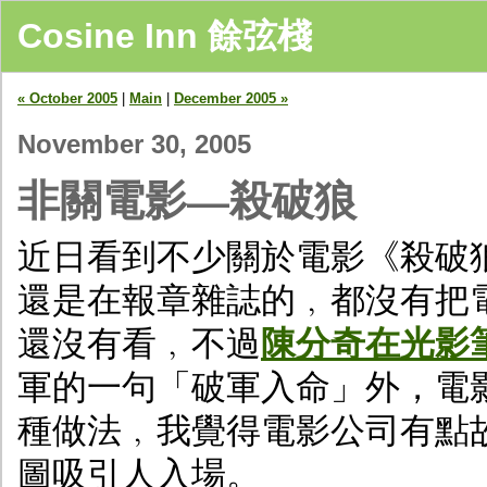
Cosine Inn 餘弦棧
« October 2005
|
Main
|
December 2005 »
November 30, 2005
非關電影—殺破狼
近日看到不少關於電影《殺破
還是在報章雜誌的﹐都沒有把
還沒有看﹐不過
陳分奇在光影
軍的一句「破軍入命」外，電
種做法﹐我覺得電影公司有點
圖吸引人入場。