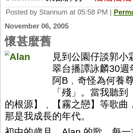
Posted by Stannum at 05:58 PM
|
Perma
November 06, 2005
懷甚麼舊
見到公園仔談郭小
翠台播譚詠麟30
阿B﹐奇怪為何養
「殘」。當我聽到
的根源】﹑【霧之戀】等歌曲
那是我成長的年代。
初中的歲月﹐Alan 的歌﹐