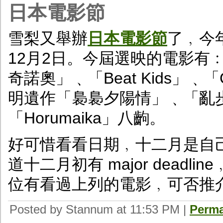
日本電影節
雪梨又舉辦
日本電影節
了﹐今
12月2日。今屆選映的電影有
奇諾奧」﹑「Beat Kids」
明遺作「裊裊夕陽情」﹑「亂
「Horumaika」八齣。
好可惜看看日期﹐十二月是自
道十二月初有 major dead
位有看過上列的電影﹐可否推
Posted by Stannum at 11:53 PM
|
Perma