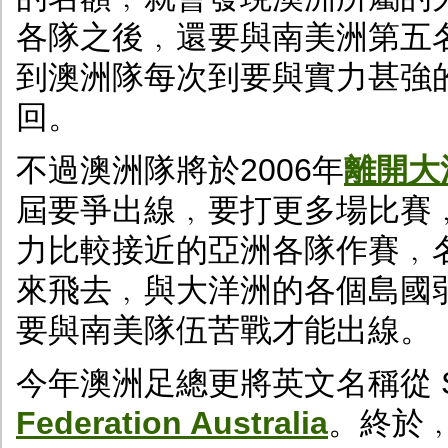
各隊之後﹐還要與南美洲第五
到澳洲隊每次到要與實力甚強
回。
不過澳洲隊將於2006年
離開大
屆要爭出線﹐要打更多場比賽
力比較接近的亞洲各隊作賽﹐名
來飛去﹐與大洋洲的各個島國
要與南美隊伍苦戰才能出線。
今年澳洲足總更將英文名稱從 Socce
Federation Australia
。終於