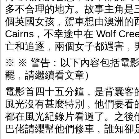
多不合理的地方。故事主角是
個英國女孩﹐駕車想由澳洲的
Cairns﹐不幸途中在 Wolf
亡和追逐﹐兩個女子都遇害﹐
※ ※ 警告﹕以下內容包括電影
罷﹐請繼續看文章）
電影首四十五分鐘﹐是背囊客
風光沒有甚麼特別﹐他們要看
都在風光紀錄片看過了。之後
巴佬請纓幫他們修車﹐誰知卻