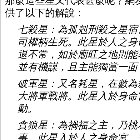
那麼這些星又代表甚麼呢﹖網
供了以下的解說﹕
七殺星：為孤剋刑殺之星宿
司權柄生死。此星於人之身
退不常，如於廟旺之地則能
並有機謀，且主能獨當一面
破軍星：又名耗星，在數為
大將軍戰將。此星入於身命
動。
貪狼星：為禍福之主，乃桃
事。此星入於人之身命宮，