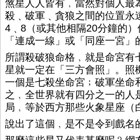
煞星人人皆有﹐當然對個人最
殺﹑破軍﹑貪狼之間的位置永
4﹑8（或其他相隔20分鐘的
「連成一線」或「同座一宮」
所謂殺破狼命格﹐就是命宮有
星就一定在「三方會照」。照
一個是七殺坐命宮﹔破軍坐命
之﹐全世界就有四分之一的人
局﹐等於西方那些火象星座（
說出了這個﹐是不是令到戲名