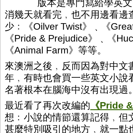
版本是專門寫給學英文
消幾天就看完﹐也不用邊看邊
少﹕《Oilver Twist》﹑《Great
《Pride & Prejudice》﹑《Hu
《Animal Farm》等等。
來澳洲之後﹐反而因為對中文
年﹐有時也會買一些英文小說
名著根本在腦海中沒有出現過
最近看了再次改編的
《Pride 
想﹕小說的情節還算記得﹐但
甚麼特別吸引的地方﹐就一點