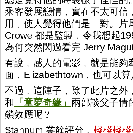
乘客發展戀情﹐實在不太可信﹐但好在
用﹐使人覺得他們是一對。片尾打出 T
Crowe 都是監製﹐令我想起1
為何突然閃過看完 Jerry Ma
有說﹐感人的電影﹐就是能夠
面﹐Elizabethtown﹐也可
不過﹐這陣子﹐除了此片之外
和
「童夢奇緣」
兩部談父子情
鎖效應呢﹖
Stannum 業餘評分﹕
棧棧棧棧