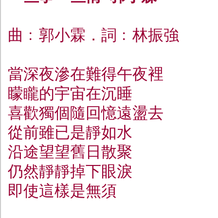
曲﹕郭小霖．詞﹕林振強
當深夜滲在難得午夜裡
矇矓的宇宙在沉睡
喜歡獨個隨回憶遠盪去
從前雖已是靜如水
沿途望望舊日散聚
仍然靜靜掉下眼淚
即使這樣是無須