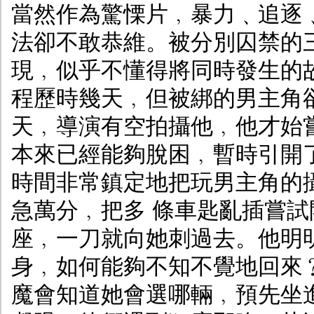
當然作為驚慄片﹐暴力﹑追逐
法卻不敢恭維。被分別囚禁的
現﹐似乎不懂得將同時發生的
程歷時幾天﹐但被綁的男主角
天﹐導演有空拍攝他﹐他才始
本來已經能夠脫困﹐暫時引開
時間非常鎮定地把玩男主角的
急萬分﹐把多 條車匙亂插嘗
座﹐一刀就向她刺過去。他明
身﹐如何能夠不知不覺地回來
魔會知道她會選哪輛﹐預先坐