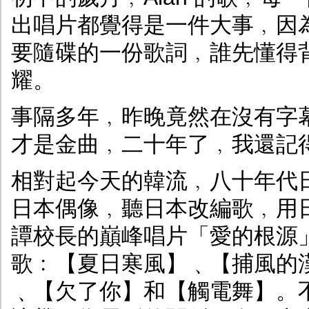
出唱片都覺得是一件大事﹐因
要隨碟的一份歌詞﹐誰先懂得
耀。
事隔多年﹐昨晚竟然在沒有字
才是金曲﹐二十年了﹐我還記
相對起今天的韓流﹐八十年代
日本偶像﹐聽日本改編歌﹐用
譚校長的巔峰唱片「愛的根源
歌﹕【夏日寒風】﹑【捕風的
﹑【欠了你】和【觸電舞】。