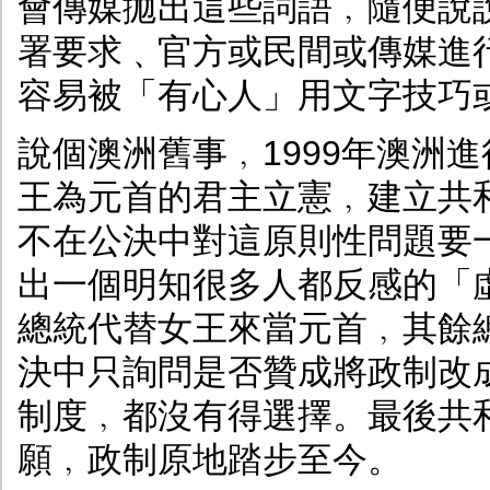
會傳媒拋出這些詞語﹐隨便說
署要求﹑官方或民間或傳媒進
容易被「有心人」用文字技巧
說個澳洲舊事﹐1999年澳洲
王為元首的君主立憲﹐建立共和。但
不在公決中對這原則性問題要一個簡
出一個明知很多人都反感的「
總統代替女王來當元首﹐其餘
決中只詢問是否贊成將政制改
制度﹐都沒有得選擇。最後共
願﹐政制原地踏步至今。