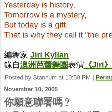
Yesterday is history,
Tomorrow is a mystery,
But today is a gift.
That is why they call it "the pr
編舞家
Jiri Kylian
錄自
澳洲芭蕾舞團
表演
《Jiri》
Posted by Stannum at 10:50 PM
|
Perma
November 10, 2005
你願意聯署嗎﹖