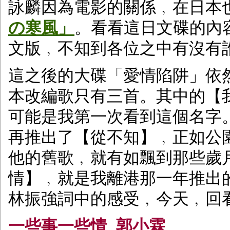
詠麟因為電影的關係﹐在日本
の寒風」
。看看這日文碟的內
文版﹐不知到各位之中有沒有
這之後的大碟「愛情陷阱」依
本改編歌只有三首。其中的【
可能是我第一次看到這個名字
再推出了【從不知】﹐正如公
他的舊歌﹐就有如飄到那些歲
情】﹐就是我離港那一年推出
林振強詞中的感受﹐今天﹐回
一些事一些情 郭小霖