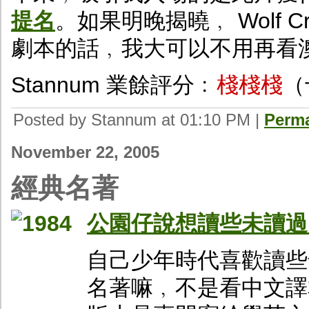
提名
。如果明晚揭曉﹐ Wolf 
劇本的話﹐我大可以不用再看
Stannum 業餘評分﹕
棧棧棧
（
Posted by Stannum at 01:10 PM
|
Perma
November 22, 2005
經典名著
公園仔說想讀些未讀過
自己少年時代喜歡讀些
名著嘛﹐不是看中文譯本﹐就